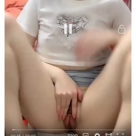
720P
00:15
/
20:00