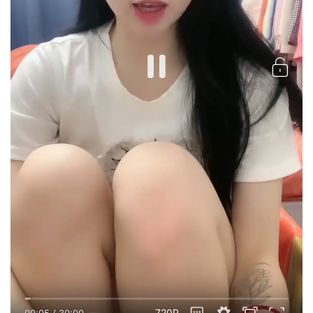
720P
00:06
/
30:00